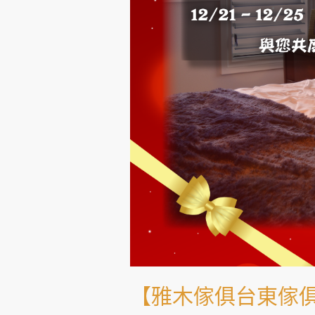
【雅木傢俱台東傢