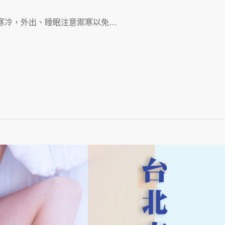
寒冷，外出、睡眠注意禦寒以免…
App
re