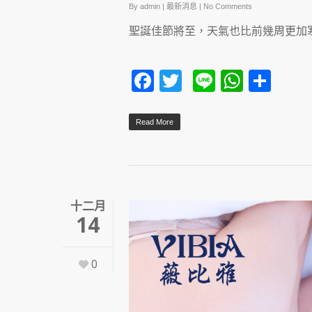
By
admin
|
最新消息
|
No Comments
聖誕佳節將至，天氣也比前幾周更加
Facebook
Twitter
Line
Whats
Sha
Read More
十二月
14
0