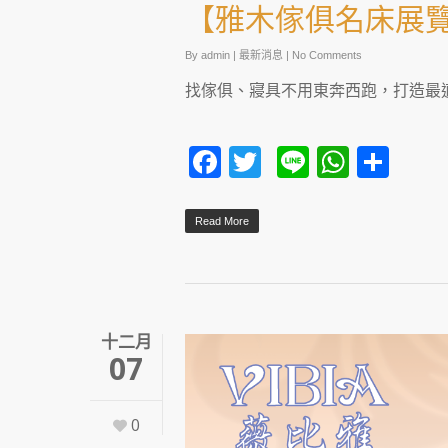
【雅木傢俱名床展
By
admin
|
最新消息
|
No Comments
找傢俱、寢具不用東奔西跑，打造最
Facebook
Twitter
Line
Whats
Sha
Read More
十二月
07
0