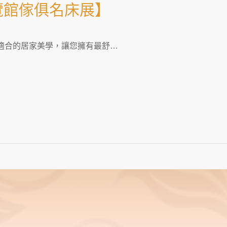
覽館傢俱名床展】
適合的居家美學，讓您擁有最舒…
App
re