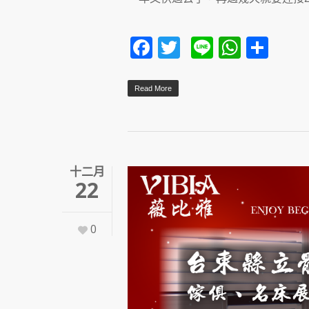
Facebook
Twitter
Line
Whats
Sha
Read More
十二月
22
0