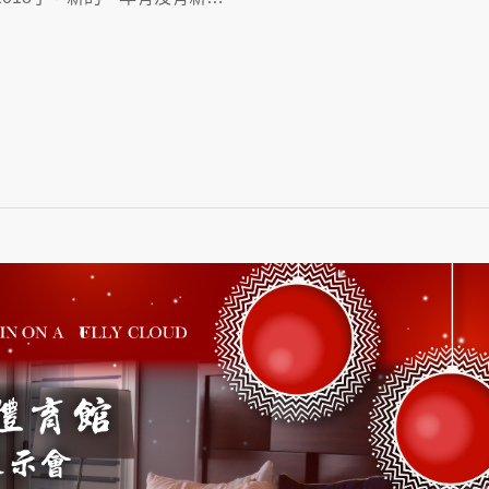
App
re