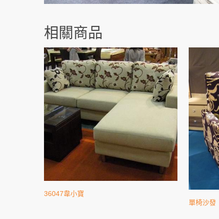
相關商品
36047韋小寶
單椅沙發