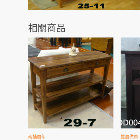
相關商品
兩抽層架
雙層供桌