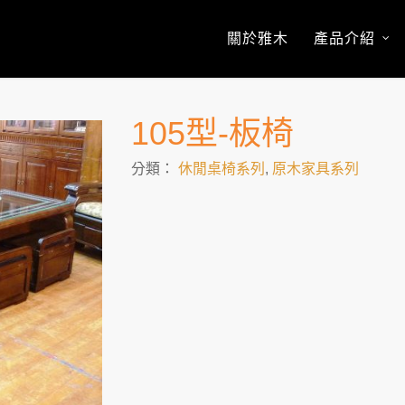
關於雅木
產品介紹
105型-板椅
分類：
休閒桌椅系列
,
原木家具系列