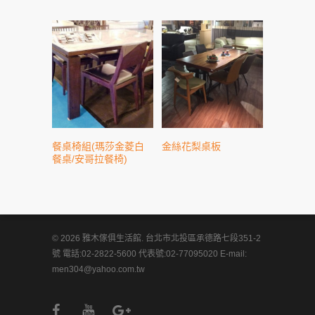
餐桌椅組(瑪莎金菱白
金絲花梨桌板
餐桌/安哥拉餐椅)
© 2026 雅木傢俱生活館. 台北市北投區承德路七段351-2
號 電話:02-2822-5600 代表號:02-77095020 E-mail:
men304@yahoo.com.tw