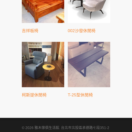
吉祥板椅
002沙發休閒椅
柯斯提休閒椅
T-25型休閒椅
© 2026 雅木傢俱生活館. 台北市北投區承德路七段351-2