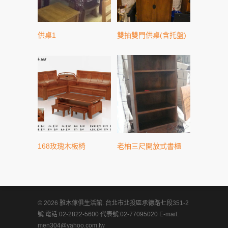
供桌1
雙抽雙門供桌(含托盤)
168玫瑰木板椅
老柚三尺開放式書櫃
© 2026 雅木傢俱生活館. 台北市北投區承德路七段351-2
號 電話:02-2822-5600 代表號:02-77095020 E-mail:
men304@yahoo.com.tw