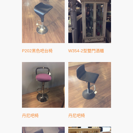
P202黑色吧台椅
W354-2型雙門酒櫃
丹尼吧椅
丹尼吧椅