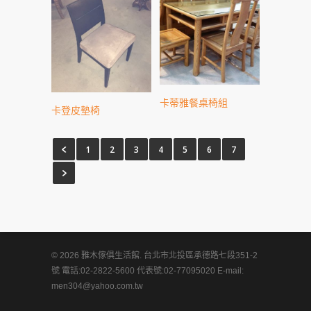
卡蒂雅餐桌椅組
卡登皮墊椅
1
2
3
4
5
6
7
© 2026 雅木傢俱生活館. 台北市北投區承德路七段351-2
號 電話:02-2822-5600 代表號:02-77095020 E-mail:
men304@yahoo.com.tw