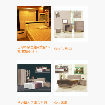
白珍珠臥室組-(鏡台/斗
秋香化妝台組
櫃/衣櫃/床組)
秋香單人房組合系列
秋香床組