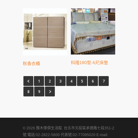
科隆180型-6尺床墊
秋香衣櫃
1
2
3
4
5
6
7
8
9
© 2026 雅木傢俱生活館. 台北市北投區承德路七段351-2
號 電話:02-2822-5600 代表號:02-77095020 E-mail: