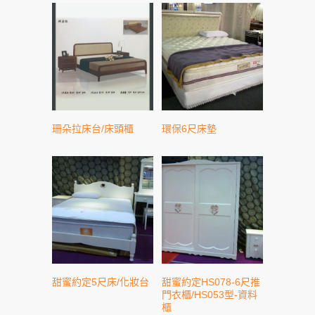
珊朵拉床台/床頭櫃
環保6尺床墊
甜蜜約定5尺床/化妝台
甜蜜約定HS078-6尺推
門衣櫃/HS053型-資料
櫃