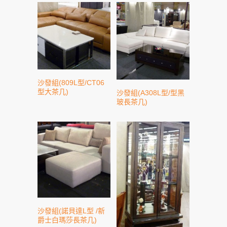
沙發組(809L型/CT06
型大茶几)
沙發組(A308L型/型黑
玻長茶几)
沙發組(諾貝達L型 /新
爵士白瑪莎長茶几)