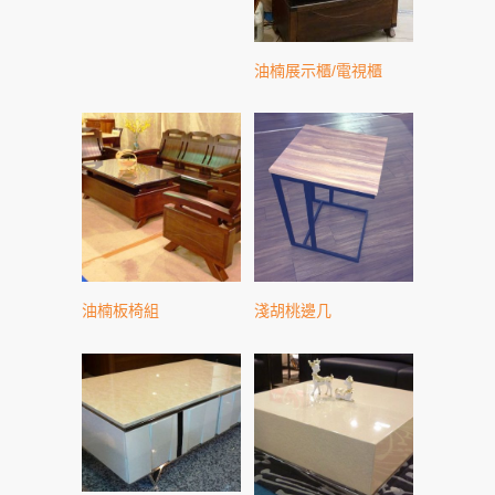
油楠展示櫃/電視櫃
油楠板椅組
淺胡桃邊几