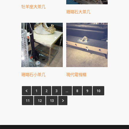
牡羊座大茶几
珊瑚石大茶几
珊瑚石小茶几
現代電視櫃
1
2
3
…
8
9
10
11
12
13