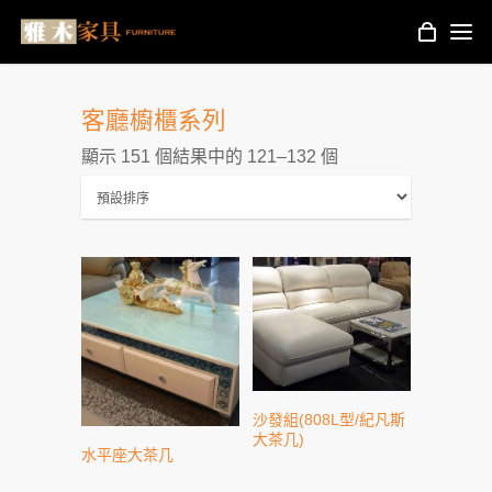
客廳櫥櫃系列
顯示 151 個結果中的 121–132 個
沙發組(808L型/紀凡斯
大茶几)
水平座大茶几